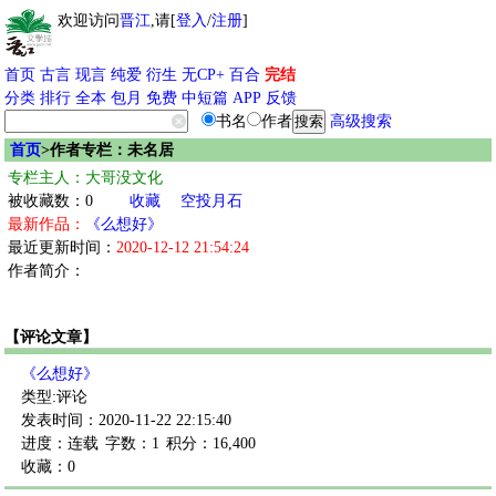
欢迎访问
晋江
,请[
登入
/
注册
]
首页
古言
现言
纯爱
衍生
无CP+
百合
完结
分类
排行
全本
包月
免费
中短篇
APP
反馈
书名
作者
高级搜索
首页
>作者专栏：未名居
专栏主人：大哥没文化
被收藏数：0
收藏
空投月石
最新作品：
《么想好》
最近更新时间：
2020-12-12 21:54:24
作者简介：
【评论文章】
《么想好》
类型:评论
发表时间：2020-11-22 22:15:40
进度：连载
字数：1
积分：16,400
收藏：0