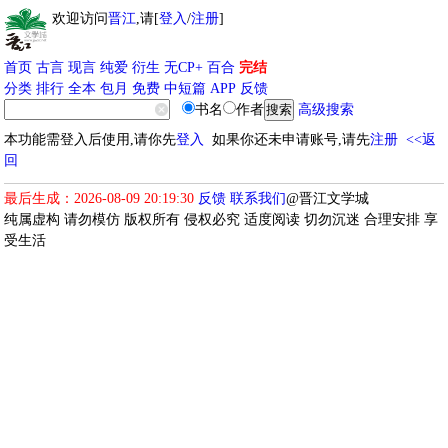
欢迎访问
晋江
,请[
登入
/
注册
]
首页
古言
现言
纯爱
衍生
无CP+
百合
完结
分类
排行
全本
包月
免费
中短篇
APP
反馈
书名
作者
高级搜索
本功能需登入后使用,请你先
登入
如果你还未申请账号,请先
注册
<<返
回
最后生成：2026-08-09 20:19:30
反馈
联系我们
@晋江文学城
纯属虚构 请勿模仿 版权所有 侵权必究 适度阅读 切勿沉迷 合理安排 享
受生活