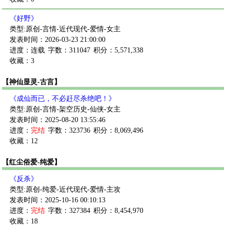
《好野》
类型:原创-言情-近代现代-爱情-女主
发表时间：2026-03-23 21:00:00
进度：连载
字数：311047
积分：5,571,338
收藏：3
【神仙显灵-古言】
《成仙而已，不必赶尽杀绝吧！》
类型:原创-言情-架空历史-仙侠-女主
发表时间：2025-08-20 13:55:46
进度：
完结
字数：323736
积分：8,069,496
收藏：12
【红尘俗爱-纯爱】
《反杀》
类型:原创-纯爱-近代现代-爱情-主攻
发表时间：2025-10-16 00:10:13
进度：
完结
字数：327384
积分：8,454,970
收藏：18