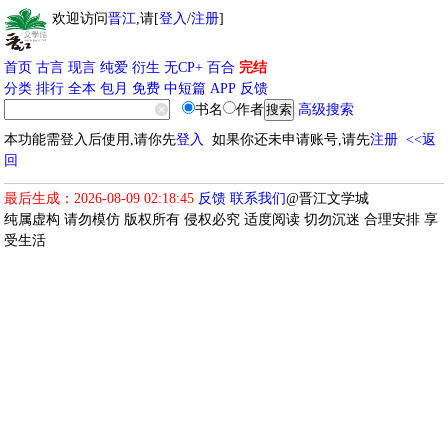
欢迎访问
晋江
,请[
登入
/
注册
]
首页
古言
现言
纯爱
衍生
无CP+
百合
完结
分类
排行
全本
包月
免费
中短篇
APP
反馈
书名
作者
高级搜索
本功能需登入后使用,请你先
登入
如果你还未申请账号,请先
注册
<<返
回
最后生成：2026-08-09 02:18:45
反馈
联系我们
@晋江文学城
纯属虚构 请勿模仿 版权所有 侵权必究 适度阅读 切勿沉迷 合理安排 享
受生活