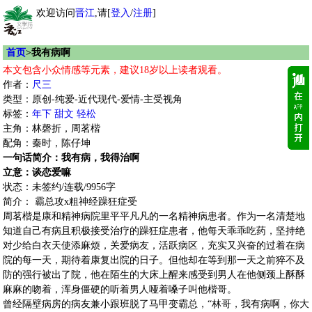
欢迎访问
晋江
,请[
登入
/
注册
]
首页
>我有病啊
本文包含小众情感等元素，建议18岁以上读者观看。
作者：
尺三
类型：原创-纯爱-近代现代-爱情-主受视角
标签：
年下
甜文
轻松
主角：林磬折，周茗楷
配角：秦时，陈仔坤
一句话简介：我有病，我得治啊
立意：谈恋爱嘛
状态：未签约/连载/9956字
简介： 霸总攻x粗神经躁狂症受
周茗楷是康和精神病院里平平凡凡的一名精神病患者。作为一名清楚地
知道自己有病且积极接受治疗的躁狂症患者，他每天乖乖吃药，坚持绝
对少给白衣天使添麻烦，关爱病友，活跃病区，充实又兴奋的过着在病
院的每一天，期待着康复出院的日子。但他却在等到那一天之前猝不及
防的强行被出了院，他在陌生的大床上醒来感受到男人在他侧颈上酥酥
麻麻的吻着，浑身僵硬的听着男人哑着嗓子叫他楷哥。
曾经隔壁病房的病友兼小跟班脱了马甲变霸总，“林哥，我有病啊，你大