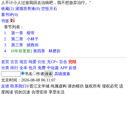
人不计小人过放我回去治病吧，我不想放弃治疗。”
收藏
(
2
)
灌溉营养液(
0
)
空投月石
看书评(
0
)
书签
章节列表：
1.
第一章 楷哥
2.
第二章 小林子
3.
第三章 拯救你
4.
[6年前更新]
第四章 林磬折
首页
古言
现言
纯爱
衍生
无CP+
百合
完结
分类
排行
全本
包月
免费
中短篇
APP
反馈
书名
作者
高级搜索
北京时间：2026-08-08 06:11:07
反馈
联系我们
©晋江文学城 纯属虚构 请勿模仿 版权所有 侵权必究 适
度阅读 切勿沉迷 合理安排 享受生活