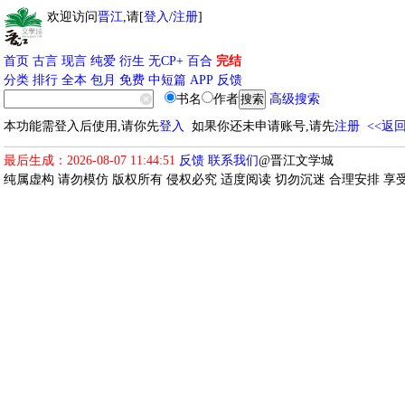
欢迎访问
晋江
,请[
登入
/
注册
]
首页
古言
现言
纯爱
衍生
无CP+
百合
完结
分类
排行
全本
包月
免费
中短篇
APP
反馈
书名
作者
高级搜索
本功能需登入后使用,请你先
登入
如果你还未申请账号,请先
注册
<<返
最后生成：2026-08-07 11:44:51
反馈
联系我们
@晋江文学城
纯属虚构 请勿模仿 版权所有 侵权必究 适度阅读 切勿沉迷 合理安排 享