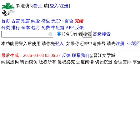
欢迎访问
晋江
,请[
登入
/
注册
]
首页
古言
现言
纯爱
衍生
无CP+
百合
完结
分类
排行
全本
包月
免费
中短篇
APP
反馈
书名
作者
高级搜索
本功能需登入后使用,请你先
登入
如果你还未申请账号,请先
注册
<<返
最后生成：2026-08-08 03:06:27
反馈
联系我们
@晋江文学城
纯属虚构 请勿模仿 版权所有 侵权必究 适度阅读 切勿沉迷 合理安排 享