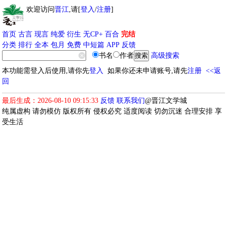
欢迎访问
晋江
,请[
登入
/
注册
]
首页
古言
现言
纯爱
衍生
无CP+
百合
完结
分类
排行
全本
包月
免费
中短篇
APP
反馈
书名
作者
高级搜索
本功能需登入后使用,请你先
登入
如果你还未申请账号,请先
注册
<<返
回
最后生成：2026-08-10 09:15:33
反馈
联系我们
@晋江文学城
纯属虚构 请勿模仿 版权所有 侵权必究 适度阅读 切勿沉迷 合理安排 享
受生活