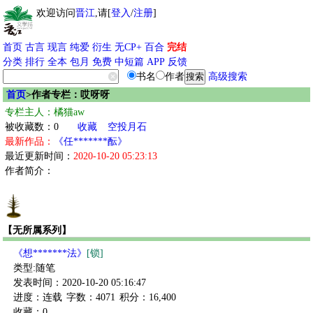
欢迎访问
晋江
,请[
登入
/
注册
]
首页
古言
现言
纯爱
衍生
无CP+
百合
完结
分类
排行
全本
包月
免费
中短篇
APP
反馈
书名
作者
高级搜索
首页
>作者专栏：哎呀呀
专栏主人：橘猫aw
被收藏数：0
收藏
空投月石
最新作品：
《任*******酝》
最近更新时间：
2020-10-20 05:23:13
作者简介：
【无所属系列】
《想*******法》
[锁]
类型:随笔
发表时间：2020-10-20 05:16:47
进度：连载
字数：4071
积分：16,400
收藏：0