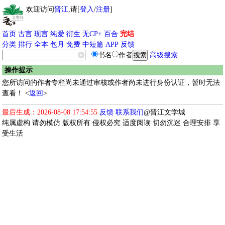
欢迎访问
晋江
,请[
登入
/
注册
]
首页
古言
现言
纯爱
衍生
无CP+
百合
完结
分类
排行
全本
包月
免费
中短篇
APP
反馈
书名
作者
高级搜索
操作提示
您所访问的作者专栏尚未通过审核或作者尚未进行身份认证，暂时无法
查看！ <
返回
>
最后生成：2026-08-08 17:54:55
反馈
联系我们
@晋江文学城
纯属虚构 请勿模仿 版权所有 侵权必究 适度阅读 切勿沉迷 合理安排 享
受生活