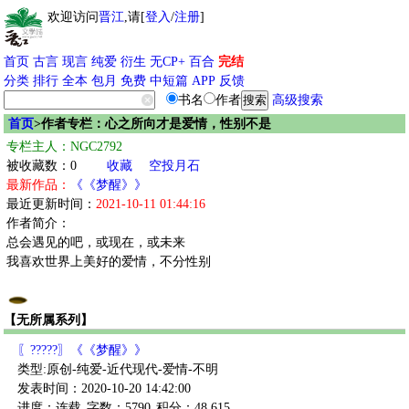
欢迎访问
晋江
,请[
登入
/
注册
]
首页
古言
现言
纯爱
衍生
无CP+
百合
完结
分类
排行
全本
包月
免费
中短篇
APP
反馈
书名
作者
高级搜索
首页
>作者专栏：心之所向才是爱情，性别不是
专栏主人：NGC2792
被收藏数：0
收藏
空投月石
最新作品：
《《梦醒》》
最近更新时间：
2021-10-11 01:44:16
作者简介：
总会遇见的吧，或现在，或未来
我喜欢世界上美好的爱情，不分性别
【无所属系列】
〖?????〗《《梦醒》》
类型:原创-纯爱-近代现代-爱情-不明
发表时间：2020-10-20 14:42:00
进度：连载
字数：5790
积分：48,615