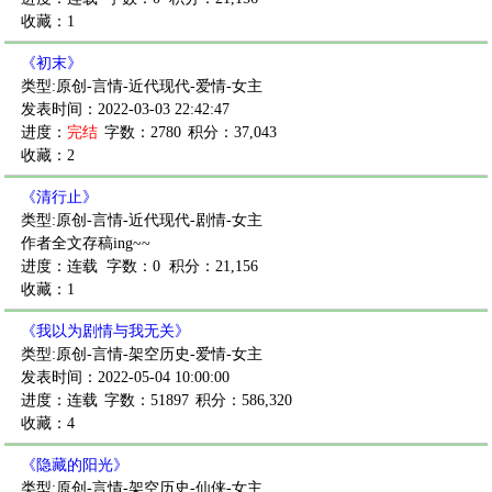
收藏：1
《初末》
类型:原创-言情-近代现代-爱情-女主
发表时间：2022-03-03 22:42:47
进度：
完结
字数：2780
积分：37,043
收藏：2
《清行止》
类型:原创-言情-近代现代-剧情-女主
作者全文存稿ing~~
进度：连载
字数：0
积分：21,156
收藏：1
《我以为剧情与我无关》
类型:原创-言情-架空历史-爱情-女主
发表时间：2022-05-04 10:00:00
进度：连载
字数：51897
积分：586,320
收藏：4
《隐藏的阳光》
类型:原创-言情-架空历史-仙侠-女主