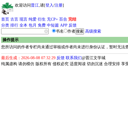
欢迎访问
晋江
,请[
登入
/
注册
]
首页
古言
现言
纯爱
衍生
无CP+
百合
完结
分类
排行
全本
包月
免费
中短篇
APP
反馈
书名
作者
高级搜索
操作提示
您所访问的作者专栏尚未通过审核或作者尚未进行身份认证，暂时无法查
最后生成：2026-08-08 07:32:29
反馈
联系我们
@晋江文学城
纯属虚构 请勿模仿 版权所有 侵权必究 适度阅读 切勿沉迷 合理安排 享