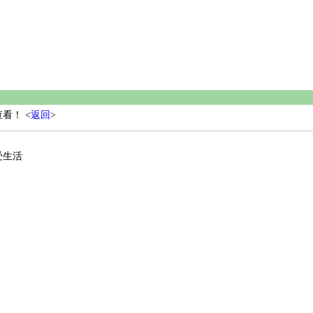
看！ <
返回
>
受生活