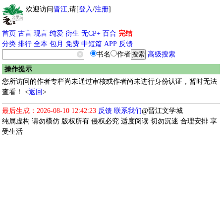
欢迎访问
晋江
,请[
登入
/
注册
]
首页
古言
现言
纯爱
衍生
无CP+
百合
完结
分类
排行
全本
包月
免费
中短篇
APP
反馈
书名
作者
高级搜索
操作提示
您所访问的作者专栏尚未通过审核或作者尚未进行身份认证，暂时无法
查看！ <
返回
>
最后生成：2026-08-10 12:42:23
反馈
联系我们
@晋江文学城
纯属虚构 请勿模仿 版权所有 侵权必究 适度阅读 切勿沉迷 合理安排 享
受生活