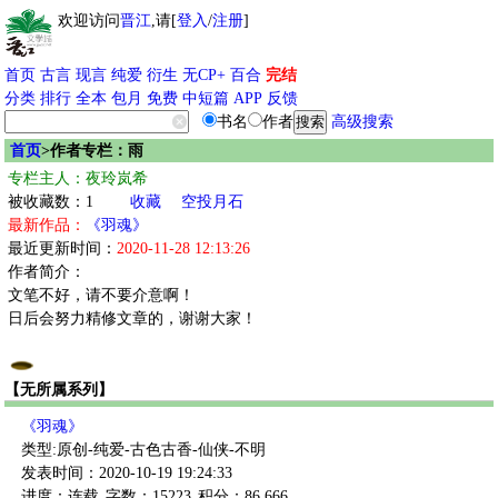
欢迎访问
晋江
,请[
登入
/
注册
]
首页
古言
现言
纯爱
衍生
无CP+
百合
完结
分类
排行
全本
包月
免费
中短篇
APP
反馈
书名
作者
高级搜索
首页
>作者专栏：雨
专栏主人：夜玲岚希
被收藏数：1
收藏
空投月石
最新作品：
《羽魂》
最近更新时间：
2020-11-28 12:13:26
作者简介：
文笔不好，请不要介意啊！
日后会努力精修文章的，谢谢大家！
【无所属系列】
《羽魂》
类型:原创-纯爱-古色古香-仙侠-不明
发表时间：2020-10-19 19:24:33
进度：连载
字数：15223
积分：86,666