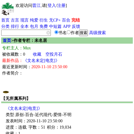
欢迎访问
晋江
,请[
登入
/
注册
]
首页
古言
现言
纯爱
衍生
无CP+
百合
完结
分类
排行
全本
包月
免费
中短篇
APP
反馈
书名
作者
高级搜索
首页
>作者专栏：未名居
专栏主人：Mux
被收藏数：0
收藏
空投月石
最新作品：
《文名未定[电竞]》
最近更新时间：
2020-11-10 23:50:00
作者简介：
【无所属系列】
《文名未定[电竞]》
类型:原创-百合-近代现代-爱情-不明
发表时间：2020-11-10 23:50:00
进度：连载
字数：51
积分：19,034
收藏：1