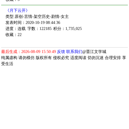
《月下云开》
类型:原创-言情-架空历史-剧情-女主
发表时间：2020-10-19 08:44:36
进度：连载
字数：122185
积分：1,735,025
收藏：22
最后生成：2026-08-09 15:50:49
反馈
联系我们
@晋江文学城
纯属虚构 请勿模仿 版权所有 侵权必究 适度阅读 切勿沉迷 合理安排 享
受生活