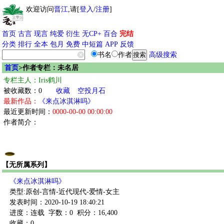
欢迎访问
晋江
,请[
登入
/
注册
]
首页
古言
现言
纯爱
衍生
无CP+
百合
完结
分类
排行
全本
包月
免费
中短篇
APP
反馈
书名
作者
高级搜索
首页
>作者专栏：未名居
专栏主人：Iris鹤川
被收藏数：0
收藏
空投月石
最新作品：
《来点冰淇淋吗》
最近更新时间：
0000-00-00 00:00:00
作者简介：
【无所属系列】
《来点冰淇淋吗》
类型:原创-言情-近代现代-爱情-女主
发表时间：2020-10-19 18:40:21
进度：连载
字数：0
积分：16,400
收藏：0