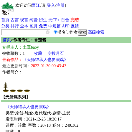
欢迎访问
晋江
,请[
登入
/
注册
]
首页
古言
现言
纯爱
衍生
无CP+
百合
完结
分类
排行
全本
包月
免费
中短篇
APP
反馈
书名
作者
高级搜索
首页
>作者专栏：番茄酱
专栏主人：土豆baby
被收藏数：1
收藏
空投月石
最新作品：
《天师继承人也要演戏》
最近更新时间：
2022-01-30 00:43:43
作者简介：
【无所属系列】
《天师继承人也要演戏》
类型:原创-纯爱-近代现代-剧情-主受
发表时间：2021-12-25 18:26:17
进度：连载
字数：20718
积分：249,362
收藏：9