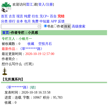
欢迎访问
晋江
,请[
登入
/
注册
]
首页
古言
现言
纯爱
衍生
无CP+
百合
完结
分类
排行
全本
包月
免费
中短篇
APP
反馈
书名
作者
高级搜索
首页
>作者专栏：小灵感
专栏主人：小椿月一
被收藏数：0
收藏
空投月石
最新作品：
《草*******路》
最近更新时间：
2020-10-19 12:57:00
作者简介：
想什么写什么（打死）
【无所属系列】
《草*******路》
[锁]
发表时间：2020-10-18 16:33:58
进度：连载
字数：10967
积分：95,783
收藏：0