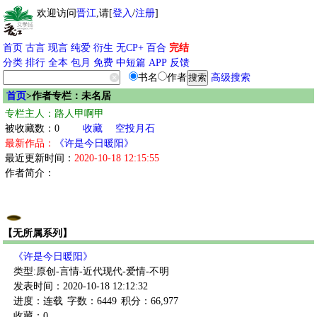
欢迎访问
晋江
,请[
登入
/
注册
]
首页
古言
现言
纯爱
衍生
无CP+
百合
完结
分类
排行
全本
包月
免费
中短篇
APP
反馈
书名
作者
高级搜索
首页
>作者专栏：未名居
专栏主人：路人甲啊甲
被收藏数：0
收藏
空投月石
最新作品：
《许是今日暖阳》
最近更新时间：
2020-10-18 12:15:55
作者简介：
【无所属系列】
《许是今日暖阳》
类型:原创-言情-近代现代-爱情-不明
发表时间：2020-10-18 12:12:32
进度：连载
字数：6449
积分：66,977
收藏：0