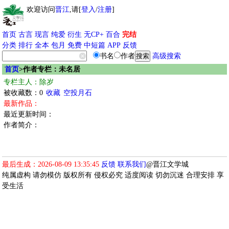
欢迎访问
晋江
,请[
登入
/
注册
]
首页
古言
现言
纯爱
衍生
无CP+
百合
完结
分类
排行
全本
包月
免费
中短篇
APP
反馈
书名
作者
高级搜索
首页
>作者专栏：未名居
专栏主人：除岁
被收藏数：0
收藏
空投月石
最新作品：
最近更新时间：
作者简介：
最后生成：2026-08-09 13:35:45
反馈
联系我们
@晋江文学城
纯属虚构 请勿模仿 版权所有 侵权必究 适度阅读 切勿沉迷 合理安排 享
受生活