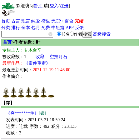
欢迎访问
晋江
,请[
登入
/
注册
]
首页
古言
现言
纯爱
衍生
无CP+
百合
完结
分类
排行
全本
包月
免费
中短篇
APP
反馈
书名
作者
高级搜索
首页
>作者专栏：旪
专栏主人：甘木台辛
被收藏数：1
收藏
空投月石
最新作品：
《案件重审》
最近更新时间：
2021-12-19 11:46:00
作者简介：
【存】
《突*******件》
[锁]
发表时间：2021-05-21 18:59:24
进度：连载
字数：492
积分：23,135
收藏：2