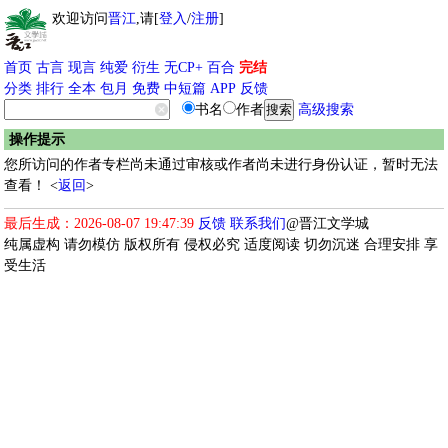
欢迎访问
晋江
,请[
登入
/
注册
]
首页
古言
现言
纯爱
衍生
无CP+
百合
完结
分类
排行
全本
包月
免费
中短篇
APP
反馈
书名
作者
高级搜索
操作提示
您所访问的作者专栏尚未通过审核或作者尚未进行身份认证，暂时无法
查看！ <
返回
>
最后生成：2026-08-07 19:47:39
反馈
联系我们
@晋江文学城
纯属虚构 请勿模仿 版权所有 侵权必究 适度阅读 切勿沉迷 合理安排 享
受生活