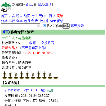
欢迎访问
晋江
,请[
登入
/
注册
]
首页
古言
现言
纯爱
衍生
无CP+
百合
完结
分类
排行
全本
包月
免费
中短篇
APP
反馈
书名
作者
高级搜索
首页
>作者专栏：渝寂
专栏主人：与墨南离
被收藏数：5
收藏
空投月石
最新作品：
《不经意间爱上你》
最近更新时间：
2022-11-08 20:20:39
作者简介：
随心所欲，随遇而安。
凡是过往，皆为序章。
【久置大海】
〖????????〗《江*******船》
[锁]
发表时间：2021-01-24 22:59:37
进度：连载
字数：570
积分：27,691
收藏：2