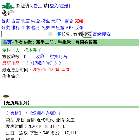
欢迎访问
晋江
,请[
登入
/
注册
]
首页
古言
现言
纯爱
衍生
无CP+
百合
完结
分类
排行
全本
包月
免费
中短篇
APP
反馈
书名
作者
高级搜索
首页
>作者专栏：新手上任，学生党，每周会跟新
专栏主人：槿木尧子
被收藏数：0
收藏
空投月石
最新作品：
《《煜曦有许玔》》
最近更新时间：
2020-10-18 04:24:30
作者简介：
【无所属系列】
〖言情〗《《煜曦有许玔》》
类型:原创-言情-近代现代-爱情-女主
发表时间：2020-10-18 04:24:10
进度：连载
字数：548
积分：17,111
收藏：0