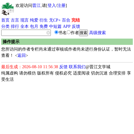
欢迎访问
晋江
,请[
登入
/
注册
]
首页
古言
现言
纯爱
衍生
无CP+
百合
完结
分类
排行
全本
包月
免费
中短篇
APP
反馈
书名
作者
高级搜索
操作提示
您所访问的作者专栏尚未通过审核或作者尚未进行身份认证，暂时无法
查看！ <
返回
>
最后生成：2026-08-10 11:56:38
反馈
联系我们
@晋江文学城
纯属虚构 请勿模仿 版权所有 侵权必究 适度阅读 切勿沉迷 合理安排 享
受生活