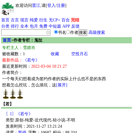
欢迎访问
晋江
,请[
登入
/
注册
]
首页
古言
现言
纯爱
衍生
无CP+
百合
完结
分类
排行
全本
包月
免费
中短篇
APP
反馈
书名
作者
高级搜索
首页
>作者专栏：鬼扯
专栏主人：雪婧肖
被收藏数：1
收藏
空投月石
最新作品：
《若兮》
最近更新时间：
2022-03-04 10:21:27
作者简介：
一个每天幻想着成为签约作者的实际上什么也不是的东西
想着怎么挖坑，怎么填坑，这
[展开]
【若】
〖1〗《若兮》
类型:原创-纯爱-近代现代-轻小说-不明
发表时间：2021-11-27 13:21:24
进度：
暂停
字数：10687
积分：88,334