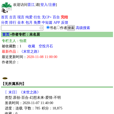
欢迎访问
晋江
,请[
登入
/
注册
]
首页
古言
现言
纯爱
衍生
无CP+
百合
完结
分类
排行
全本
包月
免费
中短篇
APP
反馈
书名
作者
高级搜索
首页
>作者专栏：未名居
专栏主人：怡星
被收藏数：1
收藏
空投月石
最新作品：
《末世之路》
最近更新时间：
2020-11-08 11:00:00
作者简介：
【无所属系列】
〖末日〗《末世之路》
类型:原创-百合-幻想未来-爱情-不明
发表时间：2020-11-07 11:40:00
进度：连载
字数：785
积分：18,875
收藏：0