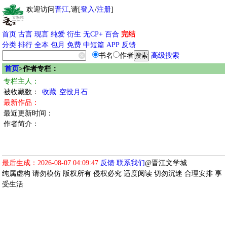
欢迎访问
晋江
,请[
登入
/
注册
]
首页
古言
现言
纯爱
衍生
无CP+
百合
完结
分类
排行
全本
包月
免费
中短篇
APP
反馈
书名
作者
高级搜索
首页
>作者专栏：
专栏主人：
被收藏数：
收藏
空投月石
最新作品：
最近更新时间：
作者简介：
最后生成：2026-08-07 04:09:47
反馈
联系我们
@晋江文学城
纯属虚构 请勿模仿 版权所有 侵权必究 适度阅读 切勿沉迷 合理安排 享
受生活