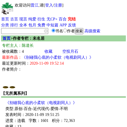
欢迎访问
晋江
,请[
登入
/
注册
]
首页
古言
现言
纯爱
衍生
无CP+
百合
完结
分类
排行
全本
包月
免费
中短篇
APP
反馈
书名
作者
高级搜索
首页
>作者专栏：未名居
专栏主人：陈道长
被收藏数：4
收藏
空投月石
最新作品：
《别碰我心底的小柔软（电视剧同人）》
最近更新时间：
2020-11-09 19:52:14
作者简介：
【无所属系列】
《别碰我心底的小柔软（电视剧同人）》
类型:原创-百合-近代现代-爱情-不明
发表时间：2020-11-09 19:51:25
进度：连载
字数：1601
积分：72,363
收藏：13