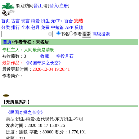
欢迎访问
晋江
,请[
登入
/
注册
]
首页
古言
现言
纯爱
衍生
无CP+
百合
完结
分类
排行
全本
包月
免费
中短篇
APP
反馈
书名
作者
高级搜索
首页
>作者专栏：未名居
专栏主人：人间最美是清欢
被收藏数：3
收藏
空投月石
最新作品：
《民国奇探之长空》
最近更新时间：
2020-12-04 19:26:41
作者简介：
【无所属系列】
《民国奇探之长空》
类型:衍生-纯爱-近代现代-东方衍生-不明
发表时间：2020-10-17 15:07:26
进度：连载
字数：89000
积分：1,776,191
收藏：231