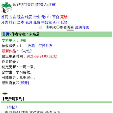
欢迎访问
晋江
,请[
登入
/
注册
]
首页
古言
现言
纯爱
衍生
无CP+
百合
完结
分类
排行
全本
包月
免费
中短篇
APP
反馈
书名
作者
高级搜索
首页
>作者专栏：未名居
专栏主人：许榔
被收藏数：4
收藏
空投月石
最新作品：
《与忆》
最近更新时间：
2021-02-24 00:02:32
作者简介：
稳定更新：一周一章。
是学生，学习要紧。
可能爆更，几率很小。
感谢喜欢和
[展开]
【无所属系列】
《与忆》
类型:原创-纯爱-古色古香-爱情-不明