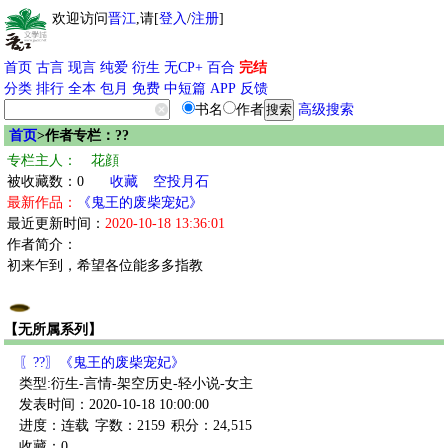
欢迎访问
晋江
,请[
登入
/
注册
]
首页
古言
现言
纯爱
衍生
无CP+
百合
完结
分类
排行
全本
包月
免费
中短篇
APP
反馈
书名
作者
高级搜索
首页
>作者专栏：??
专栏主人：ゞ花顔
被收藏数：0
收藏
空投月石
最新作品：
《鬼王的废柴宠妃》
最近更新时间：
2020-10-18 13:36:01
作者简介：
初来乍到，希望各位能多多指教
【无所属系列】
〖??〗《鬼王的废柴宠妃》
类型:衍生-言情-架空历史-轻小说-女主
发表时间：2020-10-18 10:00:00
进度：连载
字数：2159
积分：24,515
收藏：0