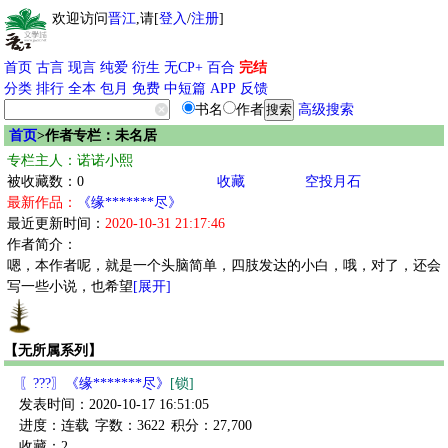
欢迎访问
晋江
,请[
登入
/
注册
]
首页
古言
现言
纯爱
衍生
无CP+
百合
完结
分类
排行
全本
包月
免费
中短篇
APP
反馈
书名
作者
高级搜索
首页
>作者专栏：未名居
专栏主人：诺诺小熙
被收藏数：0
收藏
空投月石
最新作品：
《缘*******尽》
最近更新时间：
2020-10-31 21:17:46
作者简介：
嗯，本作者呢，就是一个头脑简单，四肢发达的小白，哦，对了，还会
写一些小说，也希望
[展开]
【无所属系列】
〖???〗《缘*******尽》
[锁]
发表时间：2020-10-17 16:51:05
进度：连载
字数：3622
积分：27,700
收藏：2