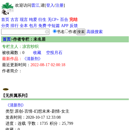
欢迎访问
晋江
,请[
登入
/
注册
]
首页
古言
现言
纯爱
衍生
无CP+
百合
完结
分类
排行
全本
包月
免费
中短篇
APP
反馈
书名
作者
高级搜索
首页
>作者专栏：未名居
专栏主人：凉宫纱织
被收藏数：0
收藏
空投月石
最新作品：
《清新剂》
最近更新时间：
2022-08-17 02:00:18
作者简介：
【无所属系列】
《清新剂》
类型:原创-言情-幻想未来-剧情-女主
发表时间：2020-10-17 12:33:08
进度：连载
字数：1735
积分：25,799
收藏：0