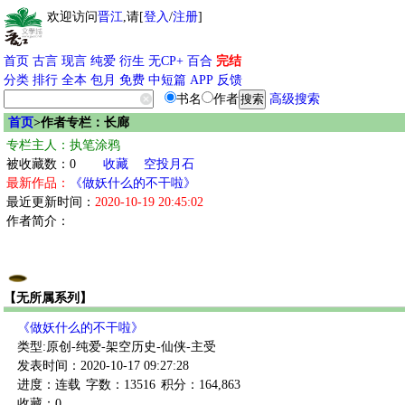
欢迎访问
晋江
,请[
登入
/
注册
]
首页
古言
现言
纯爱
衍生
无CP+
百合
完结
分类
排行
全本
包月
免费
中短篇
APP
反馈
书名
作者
高级搜索
首页
>作者专栏：长廊
专栏主人：执笔涂鸦
被收藏数：0
收藏
空投月石
最新作品：
《做妖什么的不干啦》
最近更新时间：
2020-10-19 20:45:02
作者简介：
【无所属系列】
《做妖什么的不干啦》
类型:原创-纯爱-架空历史-仙侠-主受
发表时间：2020-10-17 09:27:28
进度：连载
字数：13516
积分：164,863
收藏：0