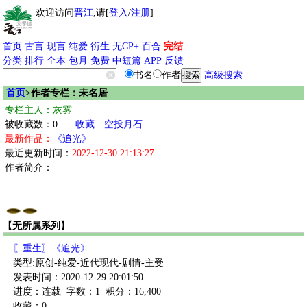
欢迎访问
晋江
,请[
登入
/
注册
]
首页
古言
现言
纯爱
衍生
无CP+
百合
完结
分类
排行
全本
包月
免费
中短篇
APP
反馈
书名
作者
高级搜索
首页
>作者专栏：未名居
专栏主人：灰雾
被收藏数：0
收藏
空投月石
最新作品：
《追光》
最近更新时间：
2022-12-30 21:13:27
作者简介：
【无所属系列】
〖重生〗《追光》
类型:原创-纯爱-近代现代-剧情-主受
发表时间：2020-12-29 20:01:50
进度：连载
字数：1
积分：16,400
收藏：0