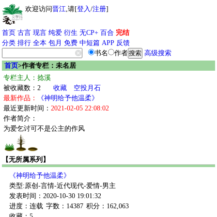
欢迎访问
晋江
,请[
登入
/
注册
]
首页
古言
现言
纯爱
衍生
无CP+
百合
完结
分类
排行
全本
包月
免费
中短篇
APP
反馈
书名
作者
高级搜索
首页
>作者专栏：未名居
专栏主人：捻溪
被收藏数：2
收藏
空投月石
最新作品：
《神明给予他温柔》
最近更新时间：
2021-02-05 22:08:02
作者简介：
为爱乞讨可不是公主的作风
【无所属系列】
《神明给予他温柔》
类型:原创-言情-近代现代-爱情-男主
发表时间：2020-10-30 19:01:32
进度：连载
字数：14387
积分：162,063
收藏：5