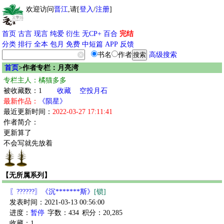
欢迎访问
晋江
,请[
登入
/
注册
]
首页
古言
现言
纯爱
衍生
无CP+
百合
完结
分类
排行
全本
包月
免费
中短篇
APP
反馈
书名
作者
高级搜索
首页
>作者专栏：月亮湾
专栏主人：橘猫多多
被收藏数：1
收藏
空投月石
最新作品：
《陨星》
最近更新时间：
2022-03-27 17:11:41
作者简介：
更新算了
不会写就先放着
【无所属系列】
〖??????〗《沉*******斯》
[锁]
发表时间：2021-03-13 00:56:00
进度：
暂停
字数：434
积分：20,285
收藏：1