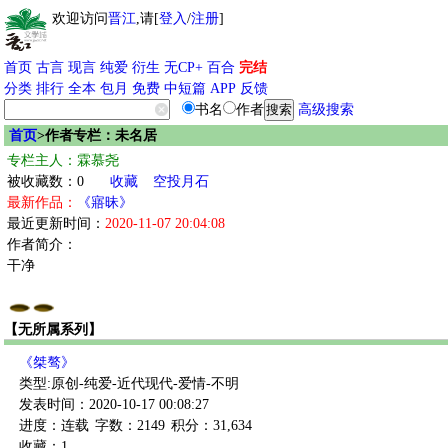
欢迎访问
晋江
,请[
登入
/
注册
]
首页
古言
现言
纯爱
衍生
无CP+
百合
完结
分类
排行
全本
包月
免费
中短篇
APP
反馈
书名
作者
高级搜索
首页
>作者专栏：未名居
专栏主人：霖慕尧
被收藏数：0
收藏
空投月石
最新作品：
《寤昧》
最近更新时间：
2020-11-07 20:04:08
作者简介：
干净
【无所属系列】
《桀骜》
类型:原创-纯爱-近代现代-爱情-不明
发表时间：2020-10-17 00:08:27
进度：连载
字数：2149
积分：31,634
收藏：1