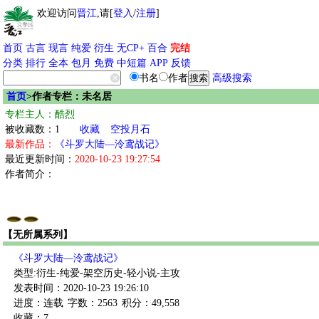
欢迎访问
晋江
,请[
登入
/
注册
]
首页
古言
现言
纯爱
衍生
无CP+
百合
完结
分类
排行
全本
包月
免费
中短篇
APP
反馈
书名
作者
高级搜索
首页
>作者专栏：未名居
专栏主人：酷烈
被收藏数：1
收藏
空投月石
最新作品：
《斗罗大陆—泠鸢战记》
最近更新时间：
2020-10-23 19:27:54
作者简介：
【无所属系列】
《斗罗大陆—泠鸢战记》
类型:衍生-纯爱-架空历史-轻小说-主攻
发表时间：2020-10-23 19:26:10
进度：连载
字数：2563
积分：49,558
收藏：7