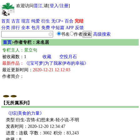
欢迎访问
晋江
,请[
登入
/
注册
]
首页
古言
现言
纯爱
衍生
无CP+
百合
完结
分类
排行
全本
包月
免费
中短篇
APP
反馈
书名
作者
高级搜索
首页
>作者专栏：未名居
专栏主人：景立句
被收藏数：1
收藏
空投月石
最新作品：
《[宝可梦]为了我家伊布的幸福》
最近更新时间：
2020-12-21 12:12:03
作者简介：
【无所属系列】
《[综]美食的力量》
类型:衍生-言情-幻想未来-轻小说-不明
发表时间：2020-12-20 12:34:47
进度：连载
字数：3002
积分：83,243
收藏：8