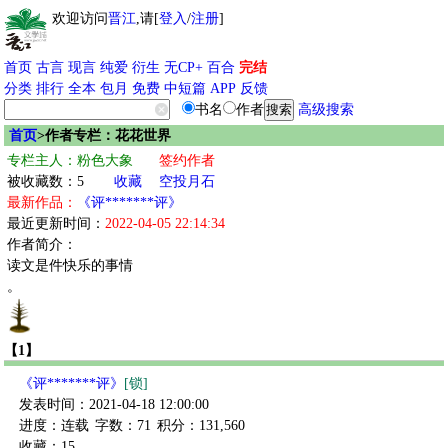
欢迎访问
晋江
,请[
登入
/
注册
]
首页
古言
现言
纯爱
衍生
无CP+
百合
完结
分类
排行
全本
包月
免费
中短篇
APP
反馈
书名
作者
高级搜索
首页
>作者专栏：花花世界
专栏主人：粉色大象
签约作者
被收藏数：5
收藏
空投月石
最新作品：
《评*******评》
最近更新时间：
2022-04-05 22:14:34
作者简介：
读文是件快乐的事情
。
【1】
《评*******评》
[锁]
发表时间：2021-04-18 12:00:00
进度：连载
字数：71
积分：131,560
收藏：15