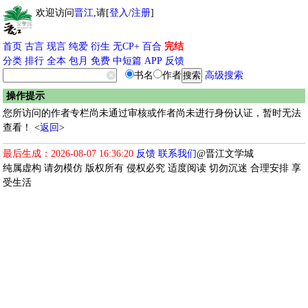
欢迎访问
晋江
,请[
登入
/
注册
]
首页
古言
现言
纯爱
衍生
无CP+
百合
完结
分类
排行
全本
包月
免费
中短篇
APP
反馈
书名
作者
高级搜索
操作提示
您所访问的作者专栏尚未通过审核或作者尚未进行身份认证，暂时无法
查看！ <
返回
>
最后生成：2026-08-07 16:36:20
反馈
联系我们
@晋江文学城
纯属虚构 请勿模仿 版权所有 侵权必究 适度阅读 切勿沉迷 合理安排 享
受生活