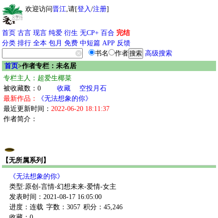
欢迎访问
晋江
,请[
登入
/
注册
]
首页
古言
现言
纯爱
衍生
无CP+
百合
完结
分类
排行
全本
包月
免费
中短篇
APP
反馈
书名
作者
高级搜索
首页
>作者专栏：未名居
专栏主人：超爱生椰菜
被收藏数：0
收藏
空投月石
最新作品：
《无法想象的你》
最近更新时间：
2022-06-20 18:11:37
作者简介：
【无所属系列】
《无法想象的你》
类型:原创-言情-幻想未来-爱情-女主
发表时间：2021-08-17 16:05:00
进度：连载
字数：3057
积分：45,246
收藏：0