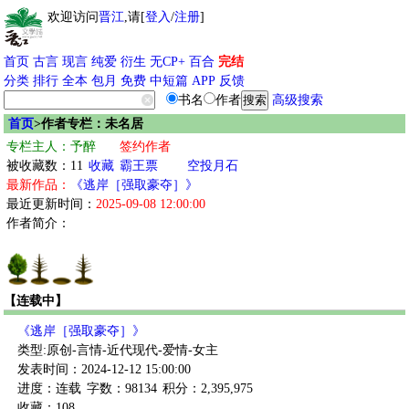
欢迎访问
晋江
,请[
登入
/
注册
]
首页
古言
现言
纯爱
衍生
无CP+
百合
完结
分类
排行
全本
包月
免费
中短篇
APP
反馈
书名
作者
高级搜索
首页
>作者专栏：未名居
专栏主人：予醉
签约作者
被收藏数：11
收藏
霸王票
空投月石
最新作品：
《逃岸［强取豪夺］》
最近更新时间：
2025-09-08 12:00:00
作者简介：
【连载中】
《逃岸［强取豪夺］》
类型:原创-言情-近代现代-爱情-女主
发表时间：2024-12-12 15:00:00
进度：连载
字数：98134
积分：2,395,975
收藏：108