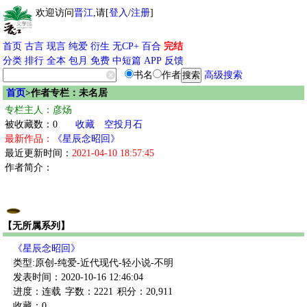
欢迎访问
晋江
,请[
登入
/
注册
]
首页
古言
现言
纯爱
衍生
无CP+
百合
完结
分类
排行
全本
包月
免费
中短篇
APP
反馈
书名
作者
高级搜索
首页
>作者专栏：未名居
专栏主人：彦炀
被收藏数：0
收藏
空投月石
最新作品：
《星辰念昭回》
最近更新时间：
2021-04-10 18:57:45
作者简介：
【无所属系列】
《星辰念昭回》
类型:原创-纯爱-近代现代-轻小说-不明
发表时间：2020-10-16 12:46:04
进度：连载
字数：2221
积分：20,911
收藏：0