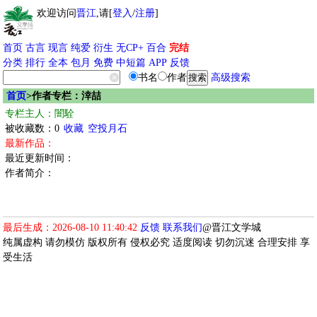
欢迎访问
晋江
,请[
登入
/
注册
]
首页
古言
现言
纯爱
衍生
无CP+
百合
完结
分类
排行
全本
包月
免费
中短篇
APP
反馈
书名
作者
高级搜索
首页
>作者专栏：涬喆
专栏主人：闇駩
被收藏数：0
收藏
空投月石
最新作品：
最近更新时间：
作者简介：
最后生成：2026-08-10 11:40:42
反馈
联系我们
@晋江文学城
纯属虚构 请勿模仿 版权所有 侵权必究 适度阅读 切勿沉迷 合理安排 享
受生活