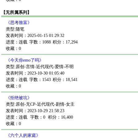
【无所属系列】
《思考致富》
类型:随笔
发表时间：2025-01-15 01:29:32
进度：连载
字数：1088
积分：17,294
收藏：0
《今天你emo了吗》
类型:原创-言情-近代现代-爱情-不明
发表时间：2023-10-30 01:05:40
进度：连载
字数：1543
积分：18,541
收藏：0
《拒绝被坑》
类型:原创-无CP-近代现代-剧情-女主
发表时间：2023-10-29 21:58:23
进度：连载
字数：0
积分：16,400
收藏：0
《六个人的家庭》