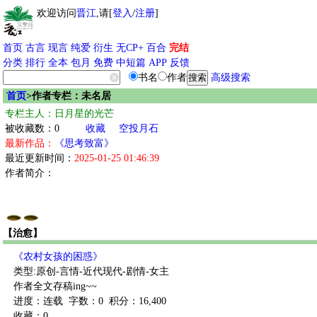
欢迎访问
晋江
,请[
登入
/
注册
]
首页
古言
现言
纯爱
衍生
无CP+
百合
完结
分类
排行
全本
包月
免费
中短篇
APP
反馈
书名
作者
高级搜索
首页
>作者专栏：未名居
专栏主人：日月星的光芒
被收藏数：0
收藏
空投月石
最新作品：
《思考致富》
最近更新时间：
2025-01-25 01:46:39
作者简介：
【治愈】
《农村女孩的困惑》
类型:原创-言情-近代现代-剧情-女主
作者全文存稿ing~~
进度：连载
字数：0
积分：16,400
收藏：0